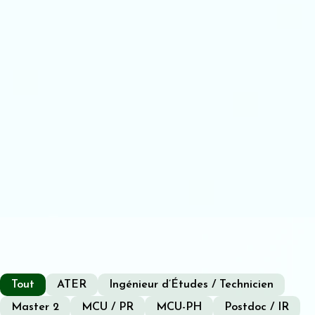
Tout
ATER
Ingénieur d’Études / Technicien
Master 2
MCU / PR
MCU-PH
Postdoc / IR