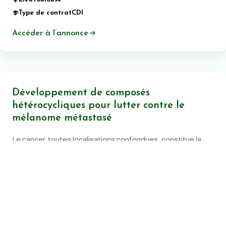
Type de contrat
CDI
Accéder à l’annonce
Développement de composés
hétérocycliques pour lutter contre le
mélanome métastasé
Le cancer, toutes localisations confondues, constitue la
principale cause de mortalité prématurée en France.
Date de publication:
20 juin 2026
Lieu
Montpellier
Type de contrat
CDI
Accéder à l’annonce