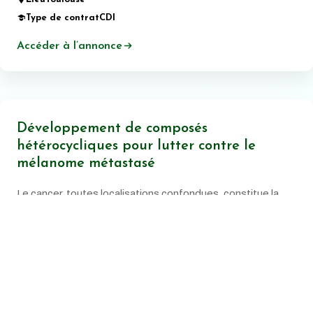
Type de contrat
CDI
Accéder à l’annonce
Développement de composés
hétérocycliques pour lutter contre le
mélanome métastasé
Le cancer, toutes localisations confondues, constitue la
principale cause de mortalité prématurée en France.
Date de publication:
20 juin 2026
Lieu
Montpellier
Type de contrat
CDI
Accéder à l’annonce