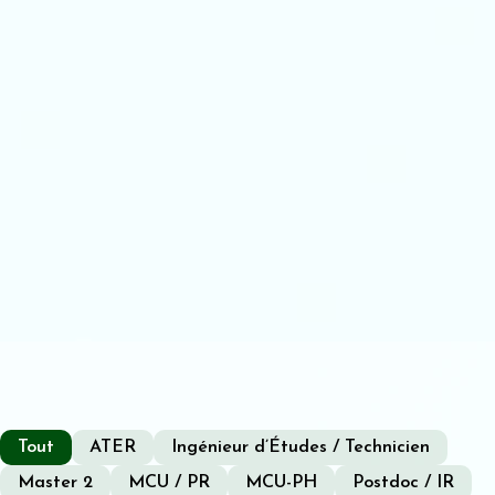
Tout
ATER
Ingénieur d’Études / Technicien
Master 2
MCU / PR
MCU-PH
Postdoc / IR