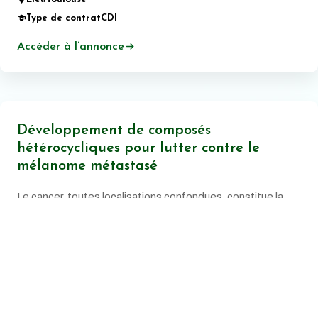
Type de contrat
CDI
Accéder à l’annonce
Développement de composés
hétérocycliques pour lutter contre le
mélanome métastasé
Le cancer, toutes localisations confondues, constitue la
principale cause de mortalité prématurée en France.
Date de publication:
20 juin 2026
Lieu
Montpellier
Type de contrat
CDI
Accéder à l’annonce