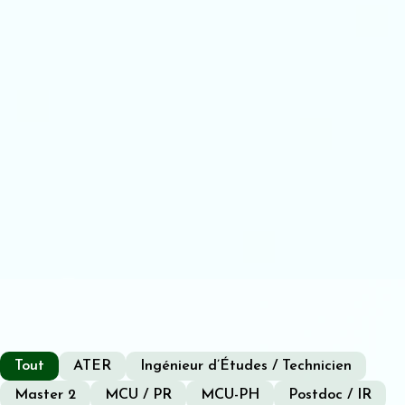
Tout
ATER
Ingénieur d’Études / Technicien
Master 2
MCU / PR
MCU-PH
Postdoc / IR