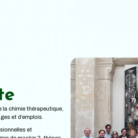
te
 la chimie thérapeutique,
ges et d’emplois.
sionnelles et
es de master 2, thèses,