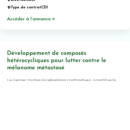
Type de contrat
CDI
Accéder à l’annonce
Développement de composés
hétérocycliques pour lutter contre le
mélanome métastasé
Le cancer, toutes localisations confondues, constitue la
principale cause de mortalité prématurée en France.
Date de publication:
20 juin 2026
Lieu
Montpellier
Type de contrat
CDI
Accéder à l’annonce