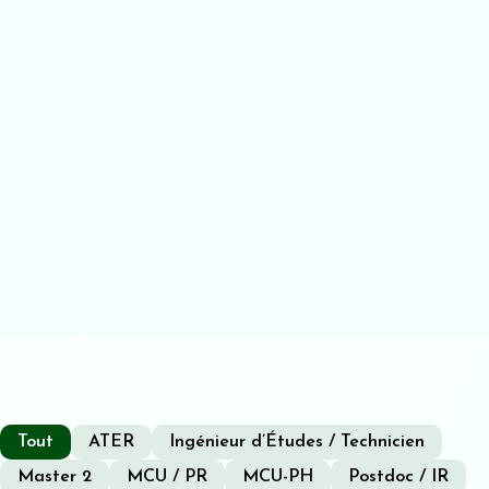
Tout
ATER
Ingénieur d’Études / Technicien
Master 2
MCU / PR
MCU-PH
Postdoc / IR